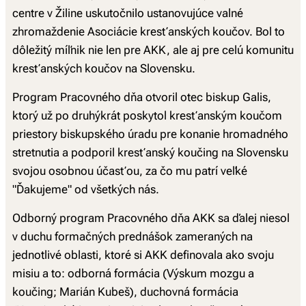
centre v Žiline uskutočnilo ustanovujúce valné
zhromaždenie Asociácie kresťanských koučov. Bol to
dôležitý míľnik nie len pre AKK, ale aj pre celú komunitu
kresťanských koučov na Slovensku.
Program Pracovného dňa otvoril otec biskup Galis,
ktorý už po druhýkrát poskytol kresťanským koučom
priestory biskupského úradu pre konanie hromadného
stretnutia a podporil kresťanský koučing na Slovensku
svojou osobnou účasťou, za čo mu patrí veľké
"Ďakujeme" od všetkých nás.
Odborný program Pracovného dňa AKK sa ďalej niesol
v duchu formačných prednášok zameraných na
jednotlivé oblasti, ktoré si AKK definovala ako svoju
misiu a to: odborná formácia (Výskum mozgu a
koučing; Marián Kubeš), duchovná formácia