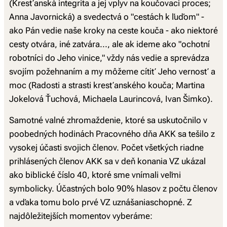
(Kresťanská integrita a jej vplyv na koučovací proces;
Anna Javornická) a svedectvá o "cestách k ľuďom" -
ako Pán vedie naše kroky na ceste kouča - ako niektoré
cesty otvára, iné zatvára..., ale ak ideme ako "ochotní
robotníci do Jeho vinice," vždy nás vedie a sprevádza
svojím požehnaním a my môžeme cítiť Jeho vernosť a
moc (Radosti a strasti kresťanského kouča; Martina
Jokelová Ťuchová, Michaela Laurincová, Ivan Šimko).
Samotné valné zhromaždenie, ktoré sa uskutočnilo v
poobedných hodinách Pracovného dňa AKK sa tešilo z
vysokej účasti svojich členov. Počet všetkých riadne
prihlásených členov AKK sa v deň konania VZ ukázal
ako biblické číslo 40, ktoré sme vnímali veľmi
symbolicky. Účastných bolo 90% hlasov z počtu členov
a vďaka tomu bolo prvé VZ uznášaniaschopné. Z
najdôležitejších momentov vyberáme: